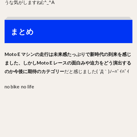
うな気がしますね(;^_^A
まとめ
MotoＥマシンの走行は未来感たっぷりで新時代の到来を感じ
ました、しかし
MotoＥレースの面白みや迫力をどう演出する
のか今後に期待のカテゴリー
だと感じました( ´Д｀)ﾉ~ﾊﾞｲﾊﾞｲ
no bike no life