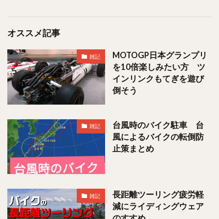
オススメ記事
MOTOGP日本グランプリ
雑記
を10倍楽しみたい方 ツ
インリンクもてぎを遊び
倒そう
台風時のバイク駐車 台
雑記
風によるバイクの転倒防
止策まとめ
長距離ツーリング疲労軽
雑記
減にライディングウェア
のすすめ