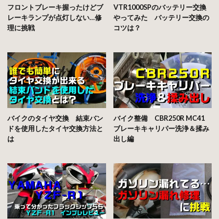
フロントブレーキ握ったけどブ
VTR1000SPのバッテリー交換
レーキランプが点灯しない…修
やってみた バッテリー交換の
理に挑戦
コツは？
バイクのタイヤ交換 結束バン
バイク整備 CBR250R MC41
ドを使用したタイヤ交換方法と
ブレーキキャリパー洗浄＆揉み
は
出し編