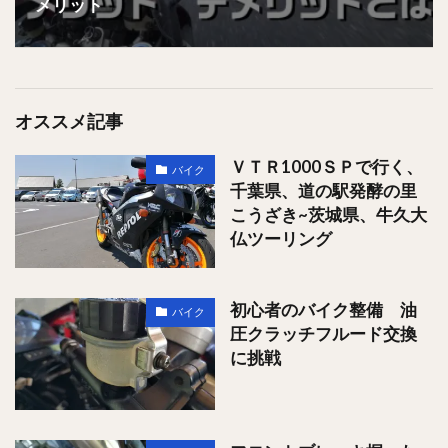
メリット
オススメ記事
ＶＴＲ1000ＳＰで行く、
バイク
千葉県、道の駅発酵の里
こうざき~茨城県、牛久大
仏ツーリング
初心者のバイク整備 油
バイク
圧クラッチフルード交換
に挑戦