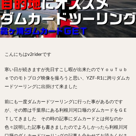
こんにちはv2riderです
寒い日が続きますが先日すこし暇が出来たのでＹｏｕＴｕｂ
ｅでのモトブログ映像を撮ろうと思い、YZF-R1に跨りダムカ
ードツーリングに出掛けて来ました
前にも一度ダムカードツーリングに行った事があるのです
が、その際は千葉県にある利根川河口堰のダムカードをＧＥ
Ｔしてきました その時の記事にダムカードとは何なのか
色々説明した記事も書きましたのでよろしかったら利根川河
口堰のダムカードツーリングの記事も合わせてお読みくださ