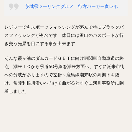
茨城県ツーリンググルメ 行方バーガー食レポ
レジャーでもスポーツフィッシングが盛んで特にブラックバ
スフィッシングが有名です 休日には沢山のバスボートが行
き交う光景を目にする事が出来ます
そんな霞ヶ浦のダムカードＧＥＴに向け東関東自動車道の終
点 潮来ＩＣから県道50号線を潮来方面へ、すぐに潮来市街
への分岐がありますので左折～鹿島線潮来駅の高架下を抜
け、常陸利根川沿いへ向けて曲がるとすぐに河川事務所に到
着しました