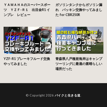
ＹＡＭＡＨＡのスーパースポー
ガソリンタンクからガソリン漏
ツ ＹＺＦ-Ｒ１ 出目金R1 イ
れ パッキン交換やってみまし
ンプレ レビュー
た for CBR250R
YZF-R1 ブレーキフルード交換
青森県八戸種差海岸はキャンプ
やってみました
ツーリングに最適の素晴らしい
場所だった
© Copyright 2026
バイクと生きる道
.