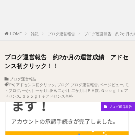
HOME
雑記
ブログ運営報告
ブログ運営報告 約2か月の
ブログ運営報告 約2か月の運営成績 アドセ
ンス初クリック！！
ブログ運営報告
PV
,
アドセンス初クリック
,
ブログ
,
ブログ運営報告
,
ページビュー
,
モ
トブログ
,
一か月
,
一か月目PV
,
二か月
,
二か月目ＰＶ数
,
Ｇｏｏｇｌｅア
ドセンス
,
Ｇｏｏｇｌｅアドセンス合格
ブログ運営報告