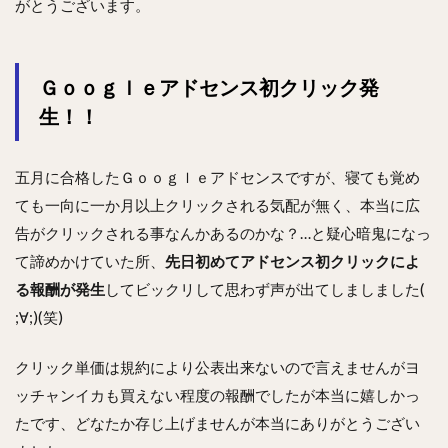
がとうございます。
Ｇｏｏｇｌｅアドセンス初クリック発
生！！
五月に合格したＧｏｏｇｌｅアドセンスですが、寝ても覚め
ても一向に一か月以上クリックされる気配が無く、本当に広
告がクリックされる事なんかあるのかな？…と疑心暗鬼になっ
て諦めかけていた所、
先日初めてアドセンス初クリックによ
る報酬が発生
してビックリして思わず声が出てしましました(
;∀;)(笑)
クリック単価は規約により公表出来ないので言えませんがヨ
ッチャンイカも買えない程度の報酬でしたが本当に嬉しかっ
たです、どなたか存じ上げませんが本当にありがとうござい