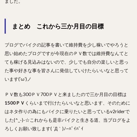
ました。
まとめ これから三か月目の目標
ブログでバイクの記事を書いて維持費を少し稼いでやろうと
思い始めたブログですが今現在のＰＶ数では維持費なんてと
ても稼げる見込みはないので、少しでも自分の楽しいと思っ
た事や好きな事を皆さんに発信していけたらいいなと思って
います(‘ω’)ノ
ＰＶ数も300ＰＶ700ＰＶと来ましたので三か月目の目標は
1500ＰＶ
くらいまで行けたらいいなと思います、そのために
はネタ作りの為にもバイクに乗りたいと思っているv2riderで
した(^_-)-☆これからも是非バイクと生きる道、当ブログをよ
ろしくお願い致します( ´Д｀)ﾉ~ﾊﾞｲﾊﾞｲ