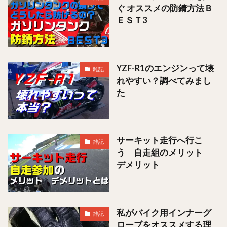
ぐ オススメの防錆方法Ｂ
ＥＳＴ3
YZF-R1のエンジンって壊
雑記
れやすい？調べてみまし
た
サーキット走行へ行こ
雑記
う 自走組のメリット
デメリット
私がバイク用インナーグ
雑記
ローブをオススメする理