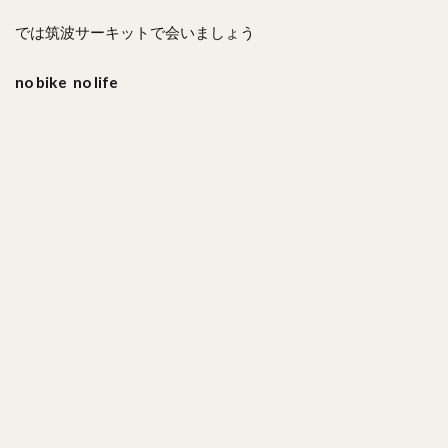
では筑波サーキットで会いましょう
no bike no life