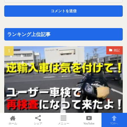
ランキング上位記事
雑記
バイク車検の落とし穴 逆輸入車は気を付けてヘッドライト常時
ホーム
シェア
メニュー
YouTube
TOPへ
点灯ってなんだ？