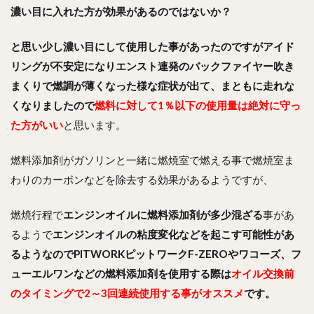
濃い目に入れた方が効果があるのではないか？
と思い少し濃い目にして使用した事があったのですがアイド
リングが不安定になりエンスト連発のバックファイヤー吹き
まくりで燃調が薄くなった様な症状が出て、まともに走れな
くなりましたので
燃料に対して1％以下の使用量は絶対に守っ
た方がいい
と思います。
燃料添加剤がガソリンと一緒に燃焼室で燃える事で燃焼室ま
わりのカーボンなどを除去する効果があるようですが、
燃焼行程で
エンジンオイルに燃料添加剤が多少混ざる
事があ
るようで
エンジンオイルの粘度変化などを起こす可能性があ
るようなのでPITWORKピットワークF-ZEROやワコーズ、フ
ューエルワンなどの燃料添加剤を使用する際は
オイル交換前
のタイミングで2～3回連続使用する事がオススメ
です。