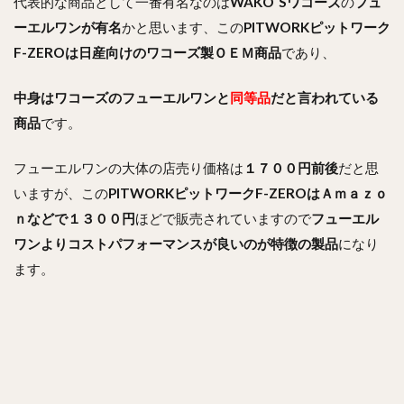
代表的な商品として一番有名なのは
WAKO`Sワコーズ
の
フュ
ーエルワンが有名
かと思います、この
PITWORKピットワーク
F-ZEROは日産向けのワコーズ製ＯＥＭ商品
であり、
中身はワコーズのフューエルワンと
同等品
だと言われている
商品
です。
フューエルワンの大体の店売り価格は
１７００円前後
だと思
いますが、この
PITWORKピットワークF-ZEROはＡｍａｚｏ
ｎなどで
１３００円
ほどで販売されていますので
フューエル
ワンよりコストパフォーマンスが良いのが特徴の製品
になり
ます。