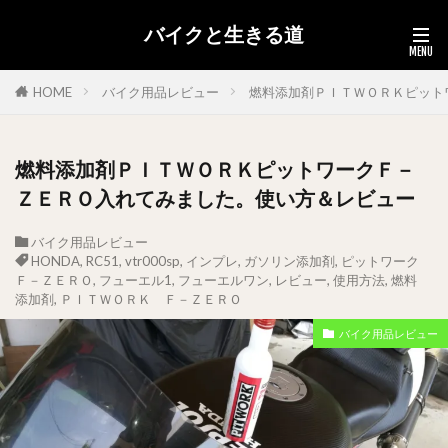
バイクと生きる道
HOME
バイク用品レビュー
燃料添加剤ＰＩＴＷＯＲＫピット
燃料添加剤ＰＩＴＷＯＲＫピットワークＦ－
ＺＥＲＯ入れてみました。使い方＆レビュー
バイク用品レビュー
HONDA
,
RC51
,
vtr000sp
,
インプレ
,
ガソリン添加剤
,
ピットワーク
Ｆ－ＺＥＲＯ
,
フューエル1
,
フューエルワン
,
レビュー
,
使用方法
,
燃料
添加剤
,
ＰＩＴＷＯＲＫ Ｆ－ＺＥＲＯ
バイク用品レビュー