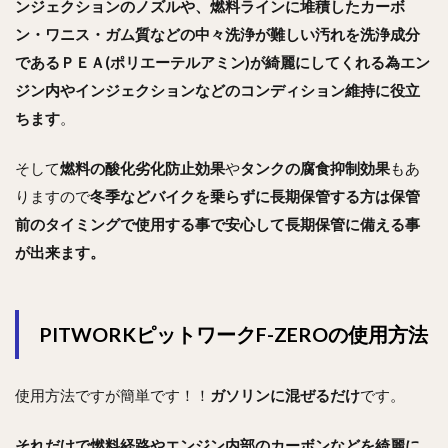
ンジェクションのノズルや、燃料ラインに堆積したカーボ
ン・ワニス・ガム質などの中々
洗浄が難しい汚れを洗浄成分
であるＰＥＡ(ポリエーテルアミン)が綺麗にしてくれる
為エン
ジン内やインジェクションなどのコンディション維持に役立
ちます
。
そして
燃料の酸化劣化防止効果
や
タンクの腐食抑制効果
もあ
りますので
冬季などバイクを乗らずに長期保管する方は保管
前のタイミングで使用する事で安心して長期保管に備える事
が出来ます。
PITWORKピットワークF-ZEROの使用方法
使用方法ですが簡単です！！
ガソリンに混ぜるだけ
です。
それだけで燃料経路やエンジン内部のカーボンなどを綺麗に