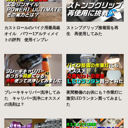
カストロールのバイク用最高級
ストンプグリップ接着面を再
オイル パワー1アルティメイ
生 再使用してみた
トの評判 使用インプレ
ブレーキキャリパー洗浄してみ
夜間整備のお供にも？作業灯に
た キャリパー洗浄にオススメ
激安LEDランタン買ってみまし
の洗剤は？
た